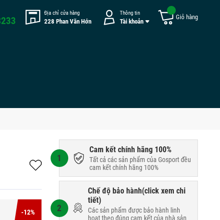
Địa chỉ cửa hàng
Thông tin
Giỏ hàng
8233
228 Phan Văn Hớn
Tài khoản
Cam kết chính hãng 100%
1
Tất cả các sản phẩm của Gosport đều
cam kết chính hãng 100%
Chế độ bảo hành(
click xem chi
tiết
)
2
Các sản phẩm được bảo hành linh
-12%
hoạt theo đúng cam kết của nhà sản