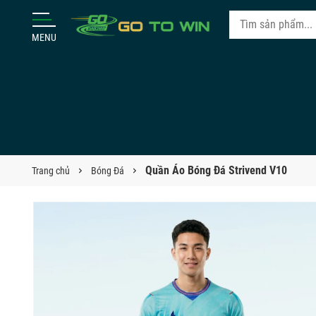
MENU
Quần Áo Bóng Đá Strivend V10
Trang chủ
Bóng Đá