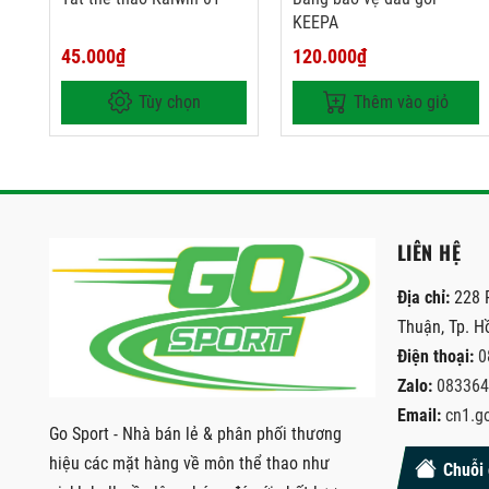
KEEPA
45.000₫
120.000₫
Tùy chọn
Thêm vào giỏ
LIÊN HỆ
Địa chỉ:
228 
Thuận, Tp. H
Điện thoại:
0
Zalo:
083364
Email:
cn1.g
Go Sport - Nhà bán lẻ & phân phối thương
hiệu các mặt hàng về môn thể thao như
Chuỗi 