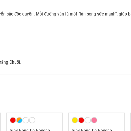
yển sắc độc quyền. Mỗi đường vân là một “làn sóng sức mạnh”, giúp b
rắng Chuối.
Giày Bóng Đá Beyono
Giày Bóng Đá Beyono