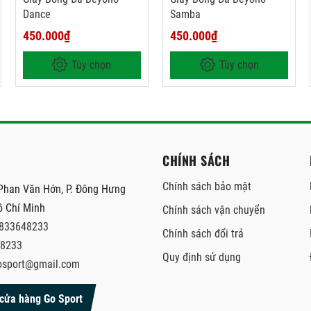
Dance
Samba
450.000₫
450.000₫
Tùy chọn
Tùy chọn
CHÍNH SÁCH
Chính sách bảo mật
Phan Văn Hớn, P. Đông Hưng
ồ Chí Minh
Chính sách vận chuyển
833648233
Chính sách đổi trả
8233
Quy định sử dụng
osport@gmail.com
cửa hàng Go Sport