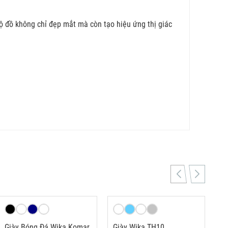
ộ đồ không chỉ đẹp mắt mà còn tạo hiệu ứng thị giác
Giày Bóng Đá Wika Komar
Giày Wika TH10