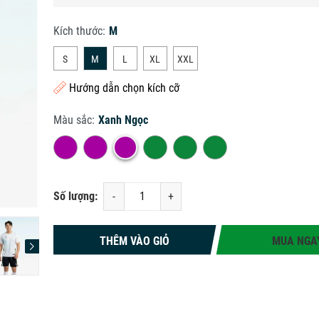
Kích thước:
M
S
M
L
XL
XXL
Hướng dẫn chọn kích cỡ
Màu sắc:
Xanh Ngọc
Số lượng:
-
+
THÊM VÀO GIỎ
MUA NGA