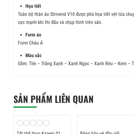
Họa tiết
Toàn bộ thân
áo Strivend V10
được phủ họa tiết vệt lửa chu
cực mạnh khi thi đấu và chụp hình trên sân.
Form áo
Form Châu Á
Màu sắc
Gồm: Tím – Trắng Xanh – Xanh Ngọc – Xanh Rêu – Kem – T
SẢN PHẨM LIÊN QUAN
Tất thể thao Kaiwin 01
Băng bảo vệ đầu gối