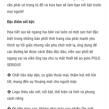
cần phải có trong tủ đồ và hứa hẹn sẽ làm bạn nổi bật trước
mọi người!
Đặc điểm nổi bật:
Họa tiết sọc kẻ ngang hai bên vai luôn có một sức hút đặc
biệt trong những bản phối thời trang của phái mạnh yêu
thích sự tối giản nhưng vẫn pha chút mới lạ, ứng dụng để
các đường kẻ được cách điệu độc đáo, viền sọc phối kẽ
ngang vai và viền ống tay cho ra mắt thiết kế áo polo POLO
SERIOUS
❖ Chất liệu dày dặn, co giãn thoải mái, thấm hút mồ hôi
tốt, mang đến sự thoáng mát cho người mặc
❖ Logo thêu sắc nét, nổi bật, thể hiện cá tính và phong
cách riêng
❖ Độ bền màu cao, không phai màu sau nhiều lần giặt