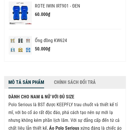
ROTE IWIN IRT901 - ĐEN
60.000₫
Ống đồng KW624
50.000₫
MÔ TẢ SẢN PHẨM
CHÍNH SÁCH ĐỔI TRẢ
DÀNH CHO NAM & NỮ VỚI ĐỦ SIZE
Polo Serious là BST được KEEPFLY trau chuốt và thiết kế tỉ
mĩ, với bo cổ áo rất độc đáo, phá cách tạo nên sự mới lạ
nhưng không kém phần lịch lãm. Với sự đẳng cấp đến từ cả
chất liệu lẫn thiết kế,
Áo Polo Serious
xứng đáng là chiếc áo