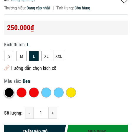
Thương hiệu:
Đang cập nhật
|
Tình trạng:
Còn hàng
250.000₫
Kích thước:
L
S
M
L
XL
XXL
Hướng dẫn chọn kích cỡ
Màu sắc:
Đen
Số lượng:
-
+
THÊM VÀO GIỎ
MUA NGAY