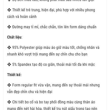
❖ Thiết kế trẻ trung, hiện đại, phù hợp với nhiều phong
cách và hoàn cảnh
❖ Đường may tỉ mỉ, chắc chắn, tôn lên form dáng chuẩn
Chất liệu
:
❖ 95% Polyester giúp màu áo giữ màu tốt, chống nhăn và
nhanh khô vượt trội mang đến sự chỉn chu cho bạn
❖ 5% Spandex tạo độ co giãn, thoải mái tối đa khi mặc
Thiết kế:
❖ Form regular fit vừa vặn, mang đến sự thoải mái nhưng
vẫn đẹp chỉn chu và hiện đại
❖ Chi tiết bo cổ và bo tay phối đồng màu cùng thân áo
mang đến nét hài hòa, thiết kế trụ nút giấu trong tạo nên