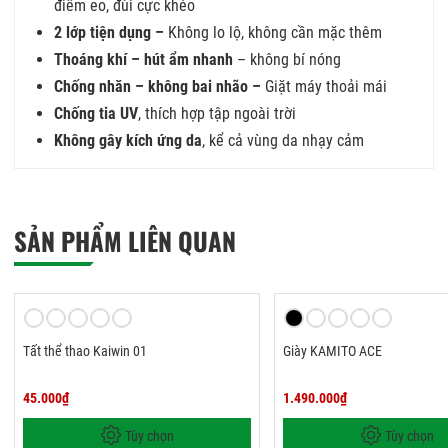
điểm eo, đùi cực khéo
2 lớp tiện dụng –
Không lo lộ, không cần mặc thêm
Thoáng khí – hút ẩm nhanh
– không bí nóng
Chống nhăn – không bai nhão –
Giặt máy thoải mái
Chống tia UV
, thích hợp tập ngoài trời
Không gây kích ứng da
, kể cả vùng da nhạy cảm
SẢN PHẨM LIÊN QUAN
Tất thể thao Kaiwin 01
Giày KAMITO ACE
45.000₫
1.490.000₫
Tùy chọn
Tùy chọn