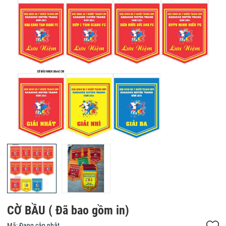
CỜ BẦU ( Đã bao gồm in)
Mã:
Đang cập nhật