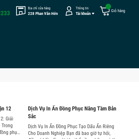
Địa chỉ cửa hàng
Thông tin
Giỏ hàng
8233
228 Phan Văn Hớn
Tài khoản
26/05/2026
ận 12
Dịch Vụ In Ấn Đồng Phục Nâng Tầm Bản
Sắc
2: Giải
 Trong
Dịch Vụ In Ấn Đồng Phục Tạo Dấu Ấn Riêng
 đồng phục
Cho Doanh Nghiệp Bạn đã bao giờ tự hỏi,