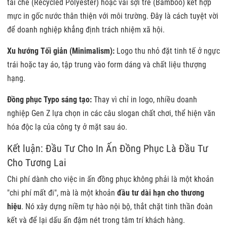
tái chế (Recycled Polyester) hoặc vải sợi tre (Bamboo) kết hợp
mực in gốc nước thân thiện với môi trường. Đây là cách tuyệt vời
để doanh nghiệp khẳng định trách nhiệm xã hội.
Xu hướng Tối giản (Minimalism):
Logo thu nhỏ đặt tinh tế ở ngực
trái hoặc tay áo, tập trung vào form dáng và chất liệu thượng
hạng.
Đồng phục Typo sáng tạo:
Thay vì chỉ in logo, nhiều doanh
nghiệp Gen Z lựa chọn in các câu slogan chất chơi, thể hiện văn
hóa độc lạ của công ty ở mặt sau áo.
Kết luận: Đầu Tư Cho
In Ấn Đồng Phục
Là Đầu Tư
Cho Tương Lai
Chi phí dành cho việc in ấn đồng phục không phải là một khoản
"chi phí mất đi", mà là một khoản
đầu tư dài hạn cho thương
hiệu
. Nó xây dựng niềm tự hào nội bộ, thắt chặt tinh thần đoàn
kết và để lại dấu ấn đậm nét trong tâm trí khách hàng.