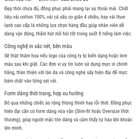
Đẹp thôi chưa đủ, đồng phục phải mang lại sự thoải mái. Chất
liệu vải cotton 100%, vải cá sấu co giãn 4 chiều, hay vải thun
lạnh cao cấp là những lựa chọn hàng đầu giúp nhân viên dễ
dàng vận động, thấm hút mồ hôi tốt trong suốt 8 tiếng làm việc.
Công nghệ in sắc nét, bền màu
Sẽ thật thảm họa nếu logo của công ty bị biến dạng hoặc lem
màu sau khi giặt. Các đơn vị uy tín luôn sử dụng mực in chính
hãng, thân thiện với làn da và công nghệ sấy hiện đại để mực
bám chặt vào từng sợi vải.
Form dáng thời trang, hợp xu hướng
Bỏ qua những chiếc áo rộng thùng thình hay lỗi thời. Đồng phục
hiện đại cần có form dáng vừa vặn (Slim-fit hoặc Oversize thời
thượng), giúp người mặc tôn dáng và cảm thấy tự hào khi khoác
lên mình.