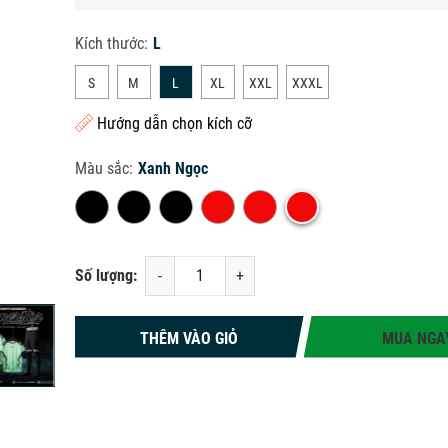
Kích thước:
L
S
M
L
XL
XXL
XXXL
Hướng dẫn chọn kích cỡ
Màu sắc:
Xanh Ngọc
Số lượng:
-
+
THÊM VÀO GIỎ
MUA NGA