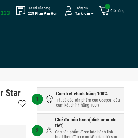
Địa chỉ cửa hàng
Thông tin
Giỏ hàng
8233
228 Phan Văn Hớn
Tài khoản
r Star
Cam kết chính hãng 100%
1
Tất cả các sản phẩm của Gosport đều
cam kết chính hãng 100%
Chế độ bảo hành(
click xem chi
tiết
)
2
Các sản phẩm được bảo hành linh
hoạt theo đúng cam kết của nhà sản