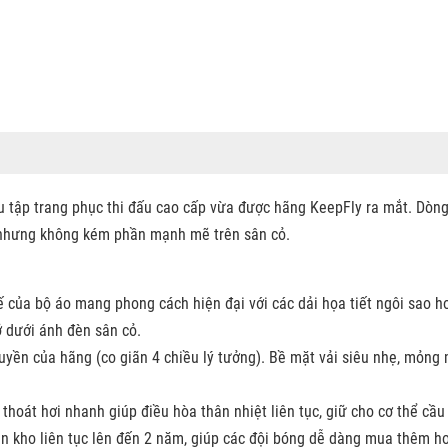
u tập trang phục thi đấu cao cấp vừa được hãng
KeepFly
ra mắt. Dòng
 nhưng không kém phần mạnh mẽ trên sân cỏ.
 kế của bộ áo mang phong cách hiện đại với các dải họa tiết ngôi sao
ỡ dưới ánh đèn sân cỏ.
uyền của hãng (co giãn 4 chiều lý tưởng). Bề mặt vải siêu nhẹ, mỏng m
thoát hơi nhanh giúp điều hòa thân nhiệt liên tục, giữ cho cơ thể cầu 
ẵn kho liên tục lên đến 2 năm, giúp các đội bóng dễ dàng mua thêm 