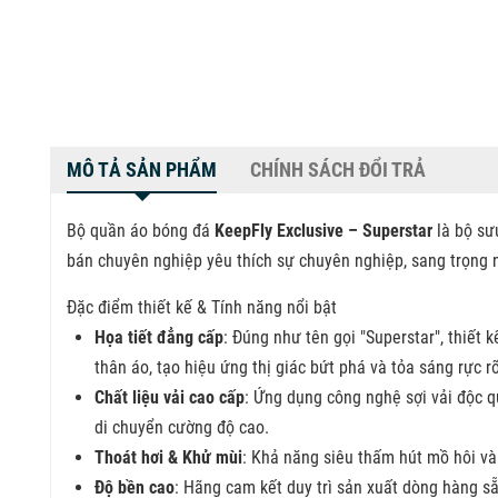
MÔ TẢ SẢN PHẨM
CHÍNH SÁCH ĐỔI TRẢ
Bộ quần áo bóng đá
KeepFly Exclusive – Superstar
là bộ sư
bán chuyên nghiệp yêu thích sự chuyên nghiệp, sang trọng
Đặc điểm thiết kế & Tính năng nổi bật
Họa tiết đẳng cấp
: Đúng như tên gọi "Superstar", thiết
thân áo, tạo hiệu ứng thị giác bứt phá và tỏa sáng rực r
Chất liệu vải cao cấp
: Ứng dụng công nghệ sợi vải độc q
di chuyển cường độ cao.
Thoát hơi & Khử mùi
: Khả năng siêu thấm hút mồ hôi và 
Độ bền cao
: Hãng cam kết duy trì sản xuất dòng hàng s