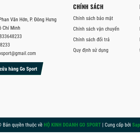
CHÍNH SÁCH
Chính sách bảo mật
Phan Văn Hớn, P. Đông Hưng
ồ Chí Minh
Chính sách vận chuyển
833648233
Chính sách đổi trả
8233
Quy định sử dụng
osport@gmail.com
cửa hàng Go Sport
 Bản quyền thuộc về
HỘ KINH DOANH GO SPORT
|
Cung cấp bởi
Sap