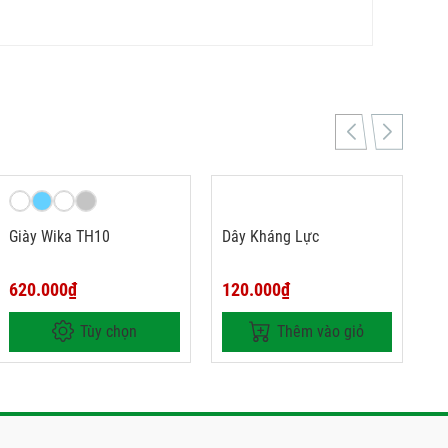
Giày Wika TH10
Dây Kháng Lực
620.000₫
120.000₫
Tùy chọn
Thêm vào giỏ