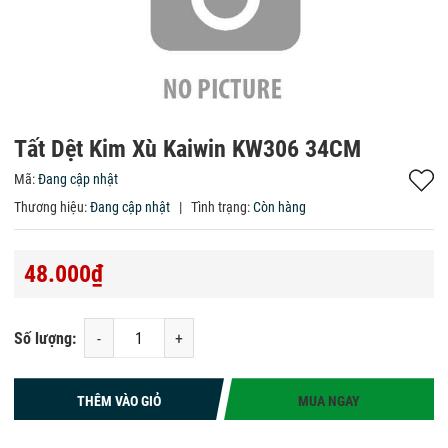
Tất Dệt Kim Xù Kaiwin KW306 34CM
Mã:
Đang cập nhật
Thương hiệu:
Đang cập nhật
|
Tình trạng:
Còn hàng
48.000₫
Số lượng:
-
+
THÊM VÀO GIỎ
MUA NGAY