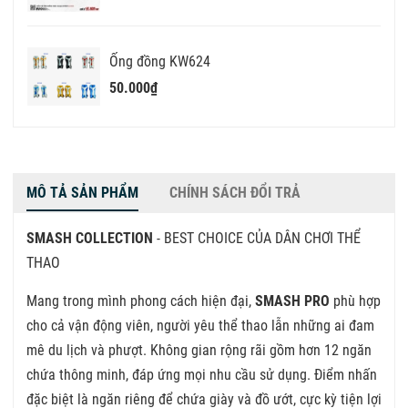
Ống đồng KW624
50.000₫
MÔ TẢ SẢN PHẨM
CHÍNH SÁCH ĐỔI TRẢ
SMASH COLLECTION
- BEST CHOICE CỦA DÂN CHƠI THỂ
THAO
Mang trong mình phong cách hiện đại,
SMASH PRO
phù hợp
cho cả vận động viên, người yêu thể thao lẫn những ai đam
mê du lịch và phượt. Không gian rộng rãi gồm hơn 12 ngăn
chứa thông minh, đáp ứng mọi nhu cầu sử dụng. Điểm nhấn
đặc biệt là ngăn riêng để chứa giày và đồ ướt, cực kỳ tiện lợi