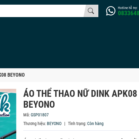
Hotline hỗ trợ:
083364
K08 BEYONO
ÁO THỂ THAO NỮ DINK APK08
BEYONO
Mã:
GSP01807
Thương hiệu:
BEYONO
|
Tình trạng:
Còn hàng