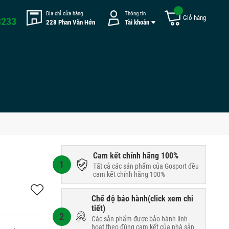
Địa chỉ cửa hàng
Thông tin
Giỏ hàng
8233
228 Phan Văn Hớn
Tài khoản
Cam kết chính hãng 100%
1
Tất cả các sản phẩm của Gosport đều
cam kết chính hãng 100%
Chế độ bảo hành(
click xem chi
tiết
)
2
Các sản phẩm được bảo hành linh
hoạt theo đúng cam kết của nhà sản