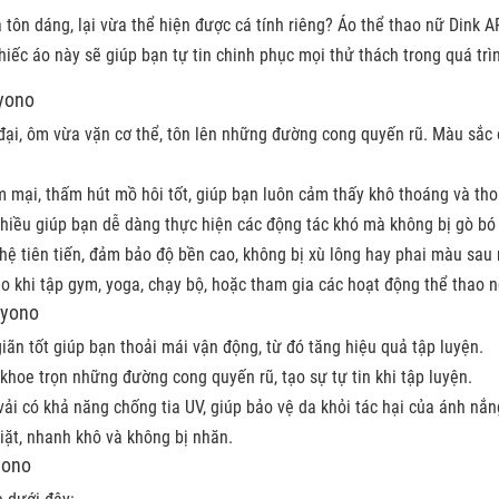
 tôn dáng, lại vừa thể hiện được cá tính riêng? Áo thể thao nữ Dink
 chiếc áo này sẽ giúp bạn tự tin chinh phục mọi thử thách trong quá trì
yono
đại, ôm vừa vặn cơ thể, tôn lên những đường cong quyến rũ. Màu sắc 
 mại, thấm hút mồ hôi tốt, giúp bạn luôn cảm thấy khô thoáng và thoả
chiều giúp bạn dễ dàng thực hiện các động tác khó mà không bị gò bó 
 tiên tiến, đảm bảo độ bền cao, không bị xù lông hay phai màu sau n
 khi tập gym, yoga, chạy bộ, hoặc tham gia các hoạt động thể thao ng
eyono
iãn tốt giúp bạn thoải mái vận động, từ đó tăng hiệu quả tập luyện.
khoe trọn những đường cong quyến rũ, tạo sự tự tin khi tập luyện.
vải có khả năng chống tia UV, giúp bảo vệ da khỏi tác hại của ánh nắng
iặt, nhanh khô và không bị nhăn.
yono