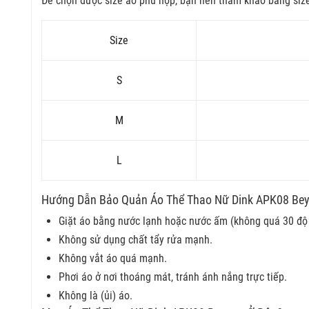
Để chọn được size áo phù hợp, bạn nên tham khảo bảng size
Size
S
M
L
Hướng Dẫn Bảo Quản Áo Thể Thao Nữ Dink APK08 Be
Giặt áo bằng nước lạnh hoặc nước ấm (không quá 30 độ 
Không sử dụng chất tẩy rửa mạnh.
Không vắt áo quá mạnh.
Phơi áo ở nơi thoáng mát, tránh ánh nắng trực tiếp.
Không là (ủi) áo.