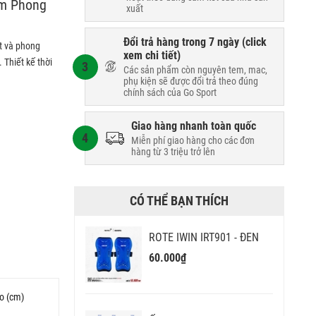
ầm Phong
xuất
Đổi trả hàng trong 7 ngày (
click
t và phong
xem chi tiết
)
 Thiết kế thời
3
Các sản phẩm còn nguyên tem, mac,
phụ kiện sẽ được đổi trả theo đúng
chính sách của Go Sport
Giao hàng nhanh toàn quốc
4
Miễn phí giao hàng cho các đơn
hàng từ 3 triệu trở lên
CÓ THỂ BẠN THÍCH
ROTE IWIN IRT901 - ĐEN
60.000₫
o (cm)