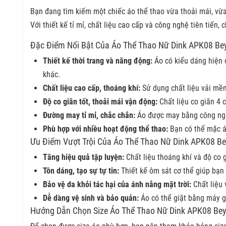
Bạn đang tìm kiếm một chiếc áo thể thao vừa thoải mái, vừa
Với thiết kế tỉ mỉ, chất liệu cao cấp và công nghệ tiên tiến,
Đặc Điểm Nổi Bật Của
Áo Thể Thao Nữ Dink APK08 Be
Thiết kế thời trang và năng động:
Áo có kiểu dáng hiện 
khác.
Chất liệu cao cấp, thoáng khí:
Sử dụng chất liệu vải mềm
Độ co giãn tốt, thoải mái vận động:
Chất liệu co giãn 4 
Đường may tỉ mỉ, chắc chắn:
Áo được may bằng công nghệ
Phù hợp với nhiều hoạt động thể thao:
Bạn có thể mặc áo
Ưu Điểm Vượt Trội Của
Áo Thể Thao Nữ Dink APK08 B
Tăng hiệu quả tập luyện:
Chất liệu thoáng khí và độ co g
Tôn dáng, tạo sự tự tin:
Thiết kế ôm sát cơ thể giúp bạn 
Bảo vệ da khỏi tác hại của ánh nắng mặt trời:
Chất liệu 
Dễ dàng vệ sinh và bảo quản:
Áo có thể giặt bằng máy g
Hướng Dẫn Chọn Size Áo Thể Thao Nữ Dink APK08 Be