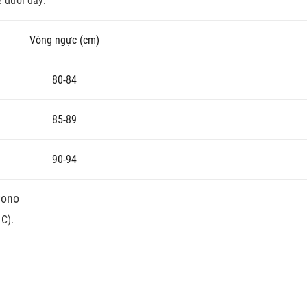
 dưới đây:
Vòng ngực (cm)
80-84
85-89
90-94
yono
C).