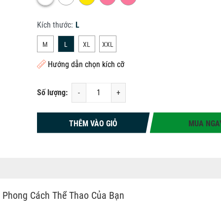
Kích thước:
L
M
L
XL
XXL
Hướng dẫn chọn kích cỡ
Số lượng:
-
+
THÊM VÀO GIỎ
MUA NGA
 Phong Cách Thể Thao Của Bạn