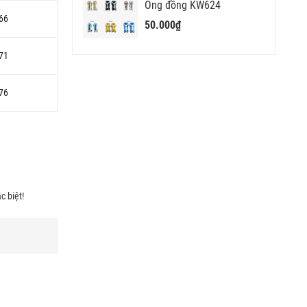
Ống đồng KW624
66
50.000₫
71
76
 biệt!