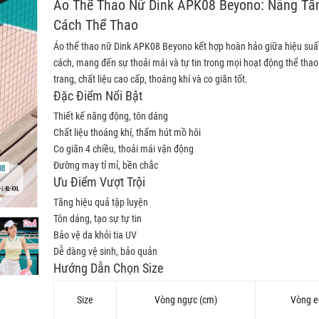
Áo Thể Thao Nữ Dink APK08 Beyono: Nâng T
Cách Thể Thao
Áo thể thao nữ Dink APK08 Beyono kết hợp hoàn hảo giữa hiệu suấ
cách, mang đến sự thoải mái và tự tin trong mọi hoạt động thể thao.
trang, chất liệu cao cấp, thoáng khí và co giãn tốt.
Đặc Điểm Nổi Bật
Thiết kế năng động, tôn dáng
Chất liệu thoáng khí, thấm hút mồ hôi
Co giãn 4 chiều, thoải mái vận động
Đường may tỉ mỉ, bền chắc
Ưu Điểm Vượt Trội
Tăng hiệu quả tập luyện
Tôn dáng, tạo sự tự tin
Bảo vệ da khỏi tia UV
Dễ dàng vệ sinh, bảo quản
Hướng Dẫn Chọn Size
Size
Vòng ngực (cm)
Vòng e